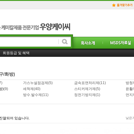
홈페이지 일부 리뉴얼! 더욱 더 좋은 서비스를 제공하겠습니다.!
회원등급 및 혜택
사업자 거래처등록 및 도매가격 구매방법은. . ?
구/화방)
7)
가스누설점검제
(5)
금속표면처리제
(11)
방청
방)
(9)
세척제
(40)
스티커제거제
(5)
윤활
방수.발수제
(11)
정전기방지제
(1)
먼지
진열되어 있습니다.
낮은가