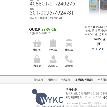
에폰스(EPONS) A
산업용에폭시/
주제500g+경화제
14,850원