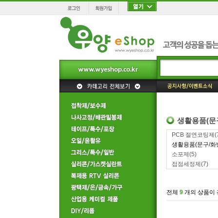
생활용품(문
PCB 절연코팅제
(
생활용품(문구/화
소포제
(5)
접점세정제
(7)
전체
9
개의 상품이 