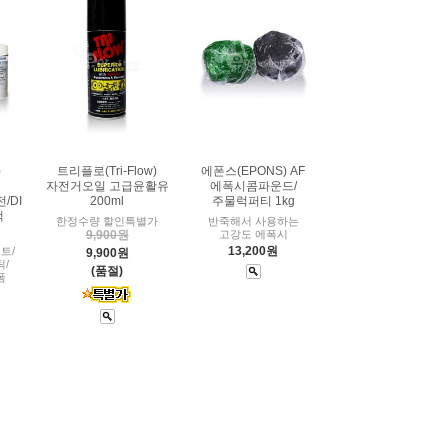
)
트리플로(Tri-Flow)
에폰스(EPONS) AF
자전거오일 고급윤활유
에폭시콤파운드/
/DI
200ml
주물럭퍼티 1kg
색
한정수량 할인특별가
반죽해서 사용하는
9,900원
고강도 에폭시
13,200원
트/
9,900원
틱/
(품절)
폼