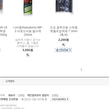
R-16
나바켐(Nabakem) WP-
오성 글루건용 스틱형
반투명
3 아웃도어용 발수제
핫멜트접착제 7.3mm
500g
200ml
(흑색)
섬유에 사용시 공기는
2,200원
통하고, 물, 기름은
스며들지 않습니다.
5,500원
1