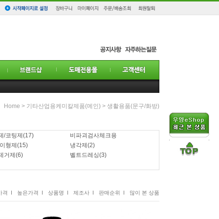
Home
>
기타산업용케미칼제품(메인)
>
생활용품(문구/화방)
제/코팅제
(17)
비파괴검사체크용
/이형제
(15)
냉각제
(2)
제거제
(6)
벨트드레싱
(3)
격 I
높은가격 I
상품명 I
제조사 I
판매순위 I
많이 본 상품