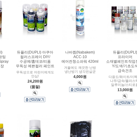
)
듀플리(DUPLI) 아쿠아
나바켐(Nabakem)
듀플리(DUPLI
코팅
컬러스프레이 DIY/
ACC-10
프라이머
pray
수공예/홈데코/리폼
에어컨청소파워 420ml
소재별페인트작업전
도장
무독성 예쁜컬러 페인트
Y/도색/기초도
겨울에도 깨끗한 난방
급속건조
냉난방기 냉각핀살균
무독성으로 어린이에게도
안심!
4,000원
다용도/화이트/이펙
나무/금속/플라스
24,200원
알루미늄/스티로
(품절)
13,000원