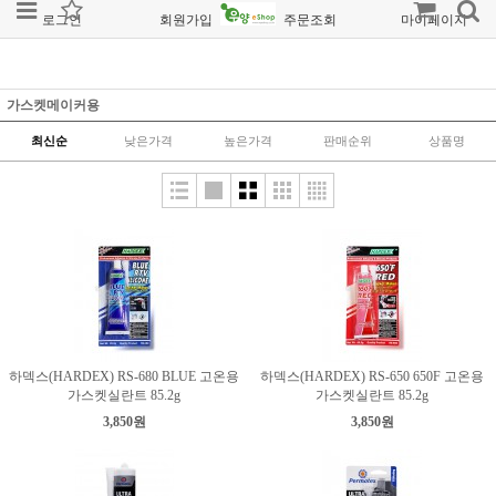
로그인
회원가입
주문조회
마이페이지
가스켓메이커용
최신순
낮은가격
높은가격
판매순위
상품명
하덱스(HARDEX) RS-680 BLUE 고온용
하덱스(HARDEX) RS-650 650F 고온용
가스켓실란트 85.2g
가스켓실란트 85.2g
3,850원
3,850원