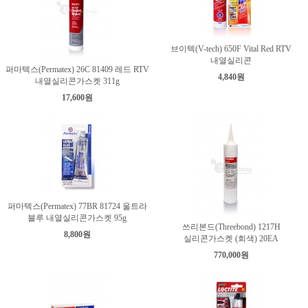
브이텍(V-tech) 650F Vital Red RTV
내열실리콘
퍼마텍스(Permatex) 26C 81409 레드 RTV
4,840원
내열실리콘가스켓 311g
17,600원
퍼마텍스(Permatex) 77BR 81724 울트라
블루 내열실리콘가스켓 95g
쓰리본드(Threebond) 1217H
8,800원
실리콘가스켓 (회색) 20EA
770,000원