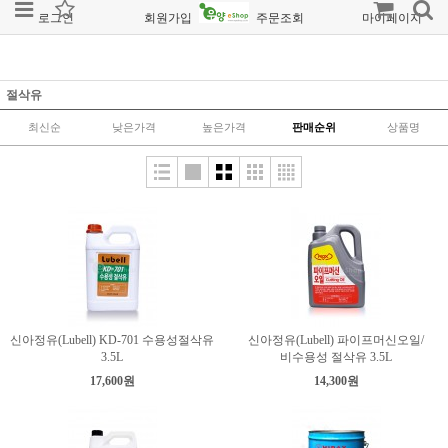
로그인
회원가입
주문조회
마이페이지
절삭유
최신순
낮은가격
높은가격
판매순위
상품명
신아정유(Lubell) KD-701 수용성절삭유
신아정유(Lubell) 파이프머신오일/
3.5L
비수용성 절삭유 3.5L
17,600원
14,300원