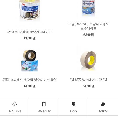
오공(OKONG) 초강력 다용도
보수테이프
3M 8067 건축용 방수기밀테이프
6,600원
19,800원
STIX 슈퍼밴드 초강력 방수테이프 10M
3M 8777 방수테이프 22.8M
14,300원
24,200원
회사소개
공지사항
Q&A
상품평