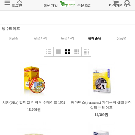
로그인
회원가입
주문조회
마이페이지
방수테이프
최신순
낮은가격
높은가격
판매순위
상품명
시카(Sika) 멀티씰 강력 방수테이프 10M
퍼마텍스(Permatex) 자기융착 셀프퓨징
실리콘 테이프
18,700원
14,300원