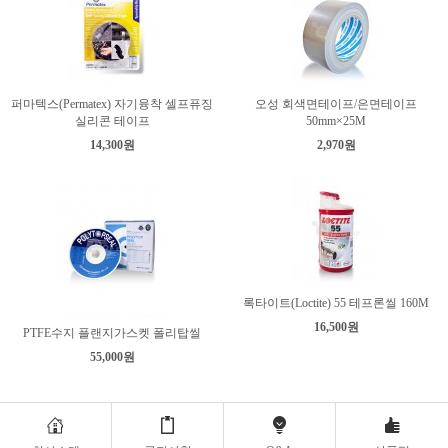
퍼마텍스(Permatex) 자기융착 셀프퓨징
오성 회색면테이프/은면테이프
실리콘 테이프
50mm×25M
14,300원
2,970원
록타이트(Loctite) 55 테프론씰 160M
16,500원
PTFE수지 플랜지가스켓 폴리탑씰
55,000원