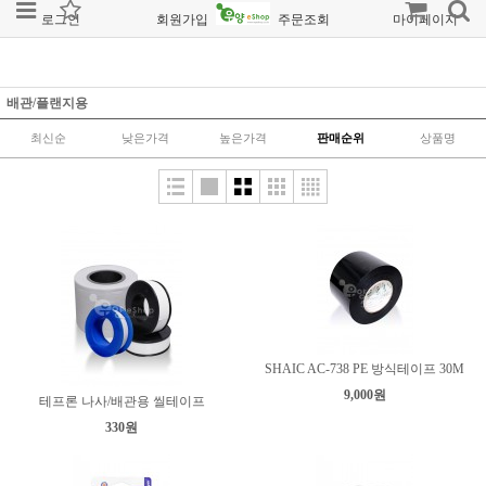
로그인
회원가입
주문조회
마이페이지
배관/플랜지용
최신순
낮은가격
높은가격
판매순위
상품명
SHAIC AC-738 PE 방식테이프 30M
9,000원
테프론 나사/배관용 씰테이프
330원