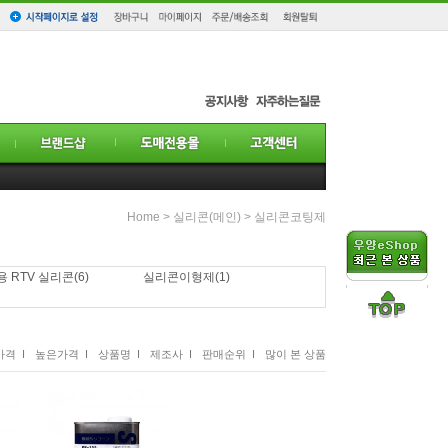
Home
>
실리콘(메인)
>
실리콘코팅제
 RTV 실리콘
(6)
실리콘이형제
(1)
격 I
높은가격 I
상품명 I
제조사 I
판매순위 I
많이 본 상품