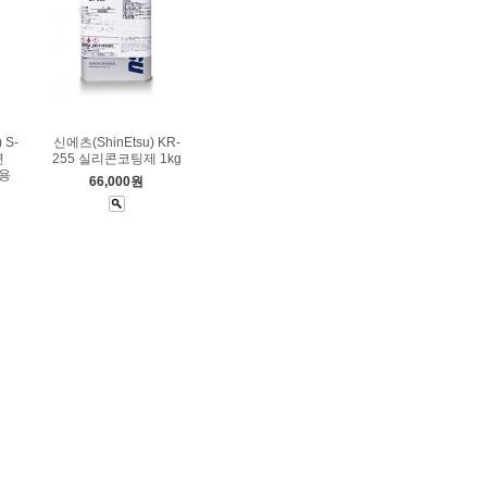
 S-
신에츠(ShinEtsu) KR-
연
255 실리콘코팅제 1kg
용
66,000원