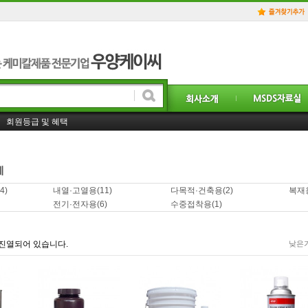
홈페이지 일부 리뉴얼! 더욱 더 좋은 서비스를 제공하겠습니다.!
회원등급 및 혜택
사업자 거래처등록 및 도매가격 구매방법은. . ?
제
4)
내열·고열용
(11)
다목적·건축용
(2)
복재용
전기·전자용
(6)
수중접착용
(1)
진열되어 있습니다.
낮은가