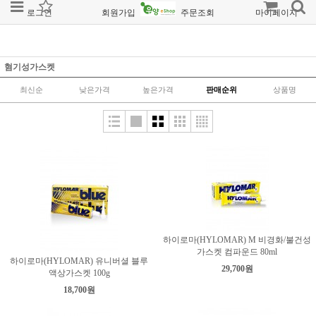
로그인
회원가입
주문조회
마이페이지
혐기성가스켓
최신순
낮은가격
높은가격
판매순위
상품명
하이로마(HYLOMAR) M 비경화/불건성
가스켓 컴파운드 80ml
하이로마(HYLOMAR) 유니버셜 블루
29,700원
액상가스켓 100g
18,700원