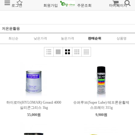
로그인
회원가입
주문조회
마이페이지
저온윤활용
최신순
낮은가격
높은가격
판매순위
상품명
하이로마(HYLOMAR) Greasil 4000
슈퍼루브(Super Lube) 테프론윤활제
실리콘그리스 1kg
스프레이 311g
55,000원
9,900원