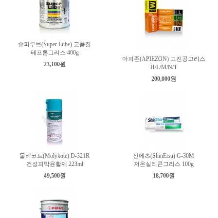
슈퍼루브(Super Lube) 고품질
테프론그리스 400g
아피존(APIEZON) 고진공그리스
23,100원
H/L/M/N/T
200,000원
몰리코트(Molykote) D-321R
신에츠(ShinEtsu) G-30M
건성피막윤활제 223ml
저온실리콘그리스 100g
49,500원
18,700원