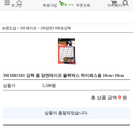
로그인
회원가입
주문조회
마이페이지
브랜드샵
>
3M 테이프
>
3M양면VHB초강력
3M HRS101 강력 폼 양면테이프 블랙박스 하이패스용 10cm×10cm
상품가
5,500
원
0
총 상품 금액
원
상품이 품절되었습니다.