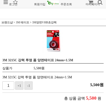
로그인
회원가입
주문조회
마이페이지
브랜드샵
>
3M 테이프
>
3M양면VHB초강력
3M 3215C 강력 투명 폼 양면테이프 24mm×1.5M
상품가
5,500
원
3M 3215C 강력 투명 폼 양면테이프 24mm×1.5M
5,500
원
+1
-1
5,500
총 상품 금액
원